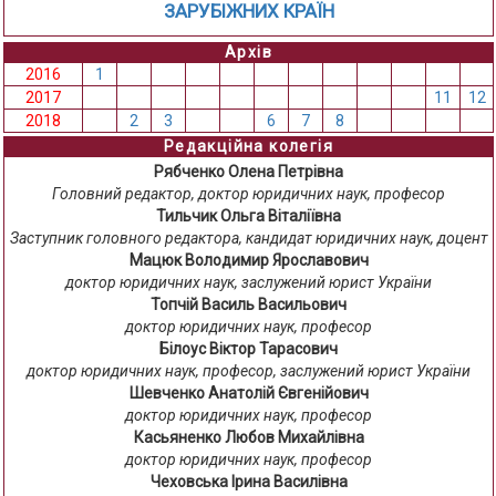
ЗАРУБІЖНИХ КРАЇН
Архів
2016
1
2
3
4
5
6
7
8
9
10
11
12
2017
1
2
3
4
5
6
7
8
9
10
11
12
2018
1
2
3
4
5
6
7
8
9
10
11
12
Редакційна колегія
Рябченко Олена Петрівна
Головний редактор, доктор юридичних наук, професор
Тильчик Ольга Віталіївна
Заступник головного редактора, кандидат юридичних наук, доцент
Мацюк Володимир Ярославович
доктор юридичних наук, заслужений юрист України
Топчій Василь Васильович
доктор юридичних наук, професор
Білоус Віктор Тарасович
доктор юридичних наук, професор, заслужений юрист України
Шевченко Анатолій Євгенійович
доктор юридичних наук, професор
Касьяненко Любов Михайлівна
доктор юридичних наук, професор
Чеховська Ірина Василівна