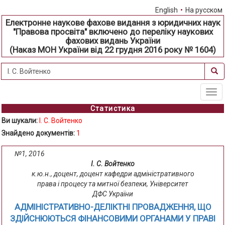
English
•
На русском
Електронне наукове фахове видання з юридичних наук
"Правова просвіта" включено до переліку наукових
фахових видань України
(Наказ МОН України від 22 грудня 2016 року № 1604)
Tog
navi
Статистика
Ви шукали:
І. С. Войтенко
Знайдено документів:
1
№1, 2016
І. С. Войтенко
к.ю.н., доцент, доцент кафедри адміністративного
права і процесу та митної безпеки, Університет
ДФС України
АДМІНІСТРАТИВНО-ДЕЛІКТНІ ПРОВАДЖЕННЯ, ЩО
ЗДІЙСНЮЮТЬСЯ ФІНАНСОВИМИ ОРГАНАМИ У ПРАВІ