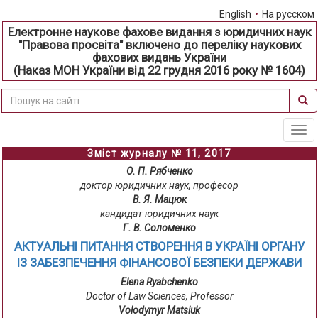
English
•
На русском
Електронне наукове фахове видання з юридичних наук
"Правова просвіта" включено до переліку наукових
фахових видань України
(Наказ МОН України від 22 грудня 2016 року № 1604)
Tog
navi
Зміст журналу № 11, 2017
О. П. Рябченко
доктор юридичних наук, професор
В. Я. Мацюк
кандидат юридичних наук
Г. В. Соломенко
АКТУАЛЬНІ ПИТАННЯ СТВОРЕННЯ В УКРАЇНІ ОРГАНУ
ІЗ ЗАБЕЗПЕЧЕННЯ ФІНАНСОВОЇ БЕЗПЕКИ ДЕРЖАВИ
Elena Ryabchenko
Doctor of Law Sciences, Professor
Volodymyr Matsiuk