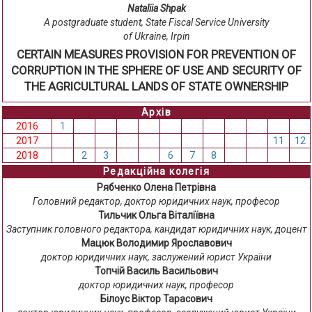
Nataliia Shpak
A postgraduate student, State Fiscal Service University
of Ukraine, Irpin
CERTAIN MEASURES PROVISION FOR PREVENTION OF
CORRUPTION IN THE SPHERE OF USE AND SECURITY OF
THE AGRICULTURAL LANDS OF STATE OWNERSHIP
Архів
2016
1
2
3
4
5
6
7
8
9
10
11
12
2017
1
2
3
4
5
6
7
8
9
10
11
12
2018
1
2
3
4
5
6
7
8
9
10
11
12
Редакційна колегія
Рябченко Олена Петрівна
Головний редактор, доктор юридичних наук, професор
Тильчик Ольга Віталіївна
Заступник головного редактора, кандидат юридичних наук, доцент
Мацюк Володимир Ярославович
доктор юридичних наук, заслужений юрист України
Топчій Василь Васильович
доктор юридичних наук, професор
Білоус Віктор Тарасович